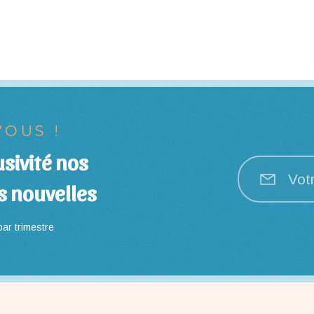
OUS !
sivité nos
Vot
s nouvelles
ar trimestre