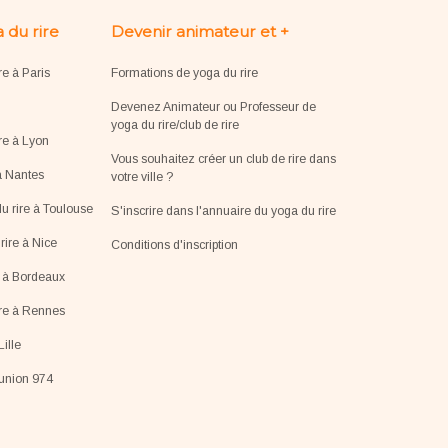
 du rire
Devenir animateur et +
re à Paris
Formations de yoga du rire
Devenez Animateur ou Professeur de
yoga du rire/club de rire
re à Lyon
Vous souhaitez créer un club de rire dans
à Nantes
votre ville ?
u rire à Toulouse
S'inscrire dans l'annuaire du yoga du rire
ire à Nice
Conditions d'inscription
e à Bordeaux
ire à Rennes
Lille
éunion 974