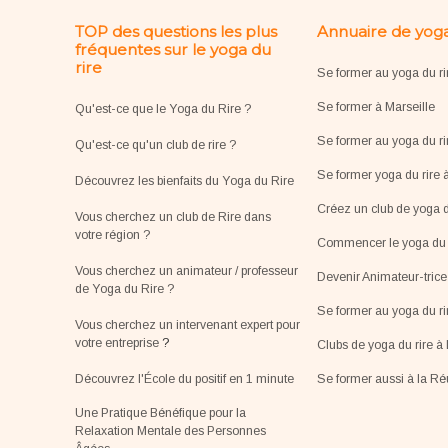
TOP des questions les plus
Annuaire de yoga
fréquentes sur le yoga du
rire
Se former au yoga du ri
Se former à Marseille
Qu'est-ce que le Yoga du Rire ?
Se former au yoga du ri
Qu'est-ce qu'un club de rire ?
Se former yoga du rire 
Découvrez les bienfaits du Yoga du Rire
Créez un club de yoga d
Vous cherchez un club de Rire dans
votre région ?
Commencer le yoga du r
Vous cherchez un animateur / professeur
Devenir Animateur-tric
de Yoga du Rire ?
Se former au yoga du r
Vous cherchez un intervenant expert pour
votre entreprise
?
Clubs de yoga du rire à 
Découvrez l'École du positif en 1 minute
Se former aussi à la R
Une Pratique Bénéfique pour la
Relaxation Mentale des Personnes