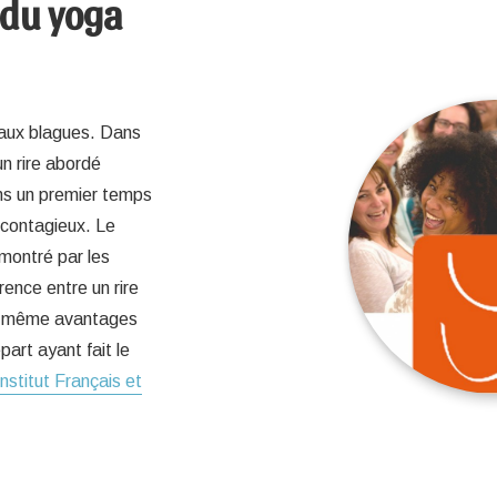
 du yoga
r aux blagues. Dans
un rire abordé
ns un premier temps
 contagieux. Le
émontré par les
rence entre un rire
les même avantages
art ayant fait le
Institut Français et