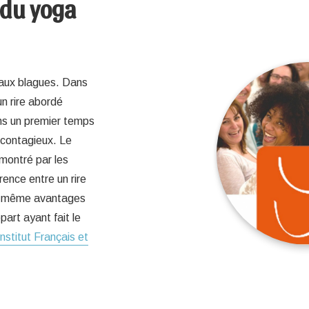
 du yoga
r aux blagues. Dans
un rire abordé
ns un premier temps
 contagieux. Le
émontré par les
rence entre un rire
les même avantages
art ayant fait le
Institut Français et