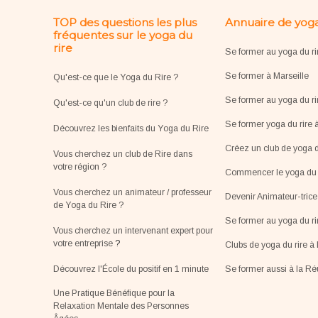
TOP des questions les plus
Annuaire de yoga
fréquentes sur le yoga du
rire
Se former au yoga du ri
Se former à Marseille
Qu'est-ce que le Yoga du Rire ?
Se former au yoga du ri
Qu'est-ce qu'un club de rire ?
Se former yoga du rire 
Découvrez les bienfaits du Yoga du Rire
Créez un club de yoga d
Vous cherchez un club de Rire dans
votre région ?
Commencer le yoga du r
Vous cherchez un animateur / professeur
Devenir Animateur-tric
de Yoga du Rire ?
Se former au yoga du r
Vous cherchez un intervenant expert pour
votre entreprise
?
Clubs de yoga du rire à 
Découvrez l'École du positif en 1 minute
Se former aussi à la R
Une Pratique Bénéfique pour la
Relaxation Mentale des Personnes