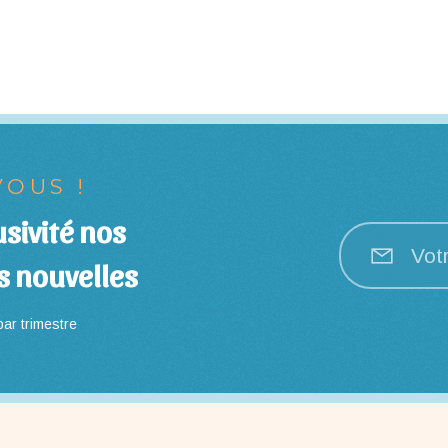
OUS !
sivité nos
Vot
s nouvelles
ar trimestre