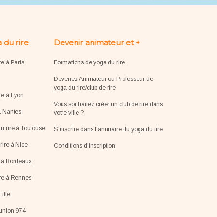
 du rire
Devenir animateur et +
re à Paris
Formations de yoga du rire
Devenez Animateur ou Professeur de
yoga du rire/club de rire
re à Lyon
Vous souhaitez créer un club de rire dans
à Nantes
votre ville ?
u rire à Toulouse
S'inscrire dans l'annuaire du yoga du rire
ire à Nice
Conditions d'inscription
e à Bordeaux
ire à Rennes
Lille
éunion 974