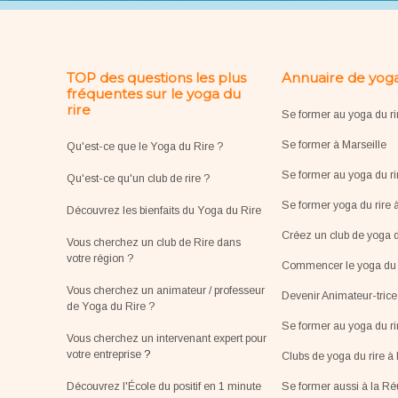
TOP des questions les plus
Annuaire de yoga
fréquentes sur le yoga du
rire
Se former au yoga du ri
Se former à Marseille
Qu'est-ce que le Yoga du Rire ?
Se former au yoga du ri
Qu'est-ce qu'un club de rire ?
Se former yoga du rire 
Découvrez les bienfaits du Yoga du Rire
Créez un club de yoga d
Vous cherchez un club de Rire dans
votre région ?
Commencer le yoga du r
Vous cherchez un animateur / professeur
Devenir Animateur-tric
de Yoga du Rire ?
Se former au yoga du r
Vous cherchez un intervenant expert pour
votre entreprise
?
Clubs de yoga du rire à 
Découvrez l'École du positif en 1 minute
Se former aussi à la R