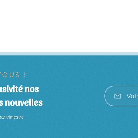
OUS !
sivité nos
Vot
s nouvelles
ar trimestre