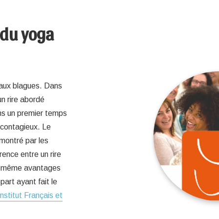
 du yoga
r aux blagues. Dans
un rire abordé
ns un premier temps
 contagieux. Le
émontré par les
rence entre un rire
les même avantages
art ayant fait le
Institut Français et