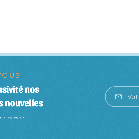
OUS !
sivité nos
Vot
s nouvelles
ar trimestre