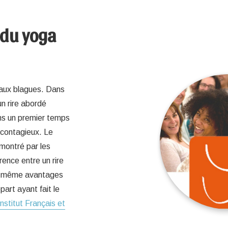
 du yoga
r aux blagues. Dans
un rire abordé
ns un premier temps
 contagieux. Le
émontré par les
rence entre un rire
les même avantages
art ayant fait le
Institut Français et