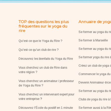
TOP des questions les plus
Annuaire de yoga
fréquentes sur le yoga du
rire
Se former au yoga du ri
Se former à Marseille
Qu'est-ce que le Yoga du Rire ?
Se former au yoga du ri
Qu'est-ce qu'un club de rire ?
Se former yoga du rire 
Découvrez les bienfaits du Yoga du Rire
Créez un club de yoga d
Vous cherchez un club de Rire dans
votre région ?
Commencer le yoga du r
Vous cherchez un animateur / professeur
Devenir Animateur-tric
de Yoga du Rire ?
Se former au yoga du r
Vous cherchez un intervenant expert pour
votre entreprise
?
Clubs de yoga du rire à 
Découvrez l'École du positif en 1 minute
Se former aussi à la R