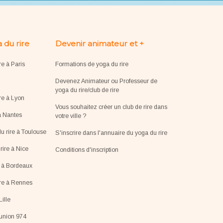
 du rire
Devenir animateur et +
re à Paris
Formations de yoga du rire
Devenez Animateur ou Professeur de
yoga du rire/club de rire
re à Lyon
Vous souhaitez créer un club de rire dans
à Nantes
votre ville ?
u rire à Toulouse
S'inscrire dans l'annuaire du yoga du rire
ire à Nice
Conditions d'inscription
e à Bordeaux
ire à Rennes
Lille
éunion 974