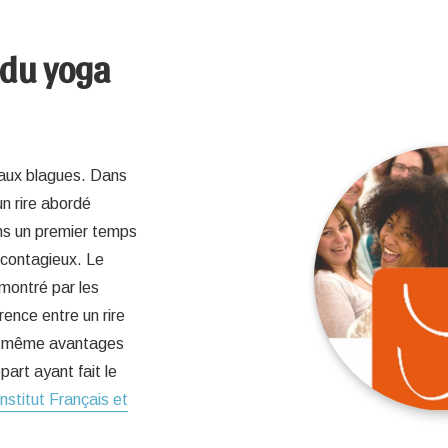
 du yoga
r aux blagues. Dans
un rire abordé
ns un premier temps
 contagieux. Le
émontré par les
rence entre un rire
les même avantages
art ayant fait le
Institut Français et