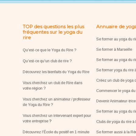
TOP des questions les plus
Annuaire de yoga
fréquentes sur le yoga du
rire
Se former au yoga du ri
Se former à Marseille
Qu'est-ce que le Yoga du Rire ?
Se former au yoga du ri
Qu'est-ce qu'un club de rire ?
Se former yoga du rire 
Découvrez les bienfaits du Yoga du Rire
Créez un club de yoga d
Vous cherchez un club de Rire dans
votre région ?
Commencer le yoga du r
Vous cherchez un animateur / professeur
Devenir Animateur-tric
de Yoga du Rire ?
Se former au yoga du r
Vous cherchez un intervenant expert pour
votre entreprise
?
Clubs de yoga du rire à 
Découvrez l'École du positif en 1 minute
Se former aussi à la R