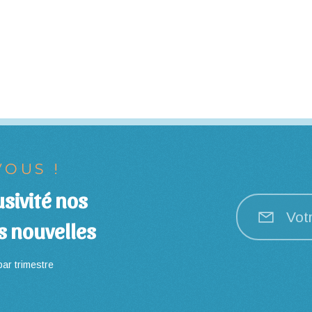
OUS !
sivité nos
Vot
s nouvelles
ar trimestre