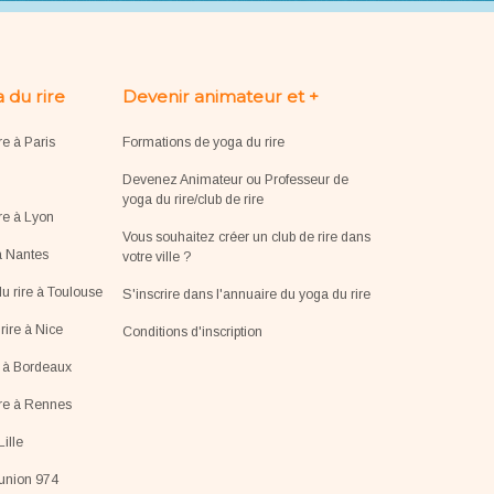
 du rire
Devenir animateur et +
re à Paris
Formations de yoga du rire
Devenez Animateur ou Professeur de
yoga du rire/club de rire
re à Lyon
Vous souhaitez créer un club de rire dans
à Nantes
votre ville ?
u rire à Toulouse
S'inscrire dans l'annuaire du yoga du rire
ire à Nice
Conditions d'inscription
e à Bordeaux
ire à Rennes
Lille
éunion 974