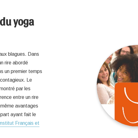
 du yoga
r aux blagues. Dans
un rire abordé
ns un premier temps
 contagieux. Le
émontré par les
rence entre un rire
les même avantages
art ayant fait le
Institut Français et