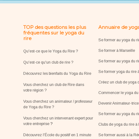
TOP des questions les plus
Annuaire de yoga
fréquentes sur le yoga du
rire
Se former au yoga du ri
Se former à Marseille
Qu'est-ce que le Yoga du Rire ?
Se former au yoga du ri
Qu'est-ce qu'un club de rire ?
Se former yoga du rire 
Découvrez les bienfaits du Yoga du Rire
Créez un club de yoga d
Vous cherchez un club de Rire dans
votre région ?
Commencer le yoga du r
Vous cherchez un animateur / professeur
Devenir Animateur-tric
de Yoga du Rire ?
Se former au yoga du r
Vous cherchez un intervenant expert pour
votre entreprise
?
Clubs de yoga du rire à 
Découvrez l'École du positif en 1 minute
Se former aussi à la R