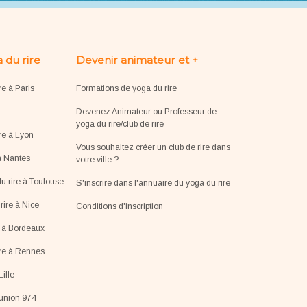
 du rire
Devenir animateur et +
re à Paris
Formations de yoga du rire
Devenez Animateur ou Professeur de
yoga du rire/club de rire
re à Lyon
Vous souhaitez créer un club de rire dans
à Nantes
votre ville ?
u rire à Toulouse
S'inscrire dans l'annuaire du yoga du rire
ire à Nice
Conditions d'inscription
e à Bordeaux
ire à Rennes
Lille
éunion 974