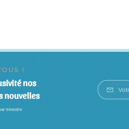
OUS !
sivité nos
Vot
s nouvelles
ar trimestre