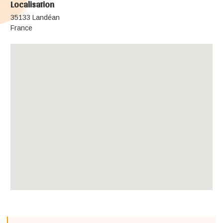
Localisation
35133 Landéan
France