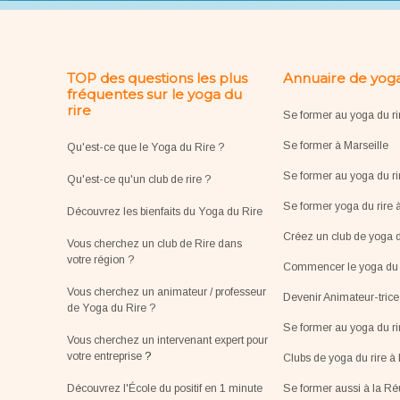
TOP des questions les plus
Annuaire de yoga
fréquentes sur le yoga du
rire
Se former au yoga du ri
Se former à Marseille
Qu'est-ce que le Yoga du Rire ?
Se former au yoga du ri
Qu'est-ce qu'un club de rire ?
Se former yoga du rire 
Découvrez les bienfaits du Yoga du Rire
Créez un club de yoga d
Vous cherchez un club de Rire dans
votre région ?
Commencer le yoga du r
Vous cherchez un animateur / professeur
Devenir Animateur-tric
de Yoga du Rire ?
Se former au yoga du r
Vous cherchez un intervenant expert pour
votre entreprise
?
Clubs de yoga du rire à 
Découvrez l'École du positif en 1 minute
Se former aussi à la R