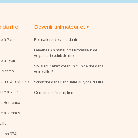
 du rire
Devenir animateur et +
re à Paris
Formations de yoga du rire
Devenez Animateur ou Professeur de
yoga du rire/club de rire
re à Lyon
Vous souhaitez créer un club de rire dans
à Nantes
votre ville ?
u rire à Toulouse
S'inscrire dans l'annuaire du yoga du rire
ire à Nice
Conditions d'inscription
e à Bordeaux
ire à Rennes
Lille
éunion 974