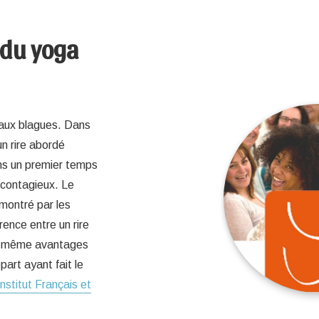
 du yoga
r aux blagues. Dans
un rire abordé
ns un premier temps
 contagieux. Le
émontré par les
rence entre un rire
les même avantages
art ayant fait le
Institut Français et