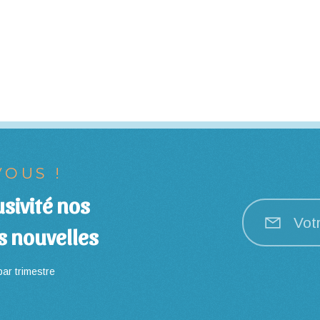
OUS !
sivité nos
Vot
s nouvelles
ar trimestre