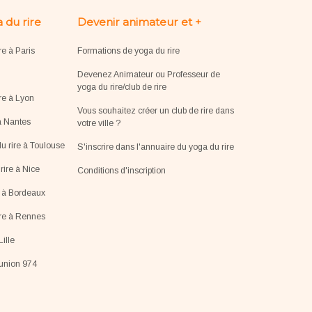
 du rire
Devenir animateur et +
re à Paris
Formations de yoga du rire
Devenez Animateur ou Professeur de
yoga du rire/club de rire
re à Lyon
Vous souhaitez créer un club de rire dans
à Nantes
votre ville ?
u rire à Toulouse
S'inscrire dans l'annuaire du yoga du rire
ire à Nice
Conditions d'inscription
e à Bordeaux
ire à Rennes
Lille
éunion 974