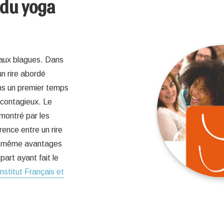
 du yoga
r aux blagues. Dans
un rire abordé
ns un premier temps
 contagieux. Le
émontré par les
rence entre un rire
les même avantages
art ayant fait le
Institut Français et