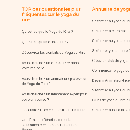
TOP des questions les plus
Annuaire de yoga
fréquentes sur le yoga du
rire
Se former au yoga du ri
Se former à Marseille
Qu'est-ce que le Yoga du Rire ?
Se former au yoga du ri
Qu'est-ce qu'un club de rire ?
Se former yoga du rire 
Découvrez les bienfaits du Yoga du Rire
Créez un club de yoga d
Vous cherchez un club de Rire dans
votre région ?
Commencer le yoga du r
Vous cherchez un animateur / professeur
Devenir Animateur-tric
de Yoga du Rire ?
Se former au yoga du r
Vous cherchez un intervenant expert pour
votre entreprise
?
Clubs de yoga du rire à 
Découvrez l'École du positif en 1 minute
Se former aussi à la R
Une Pratique Bénéfique pour la
Relaxation Mentale des Personnes