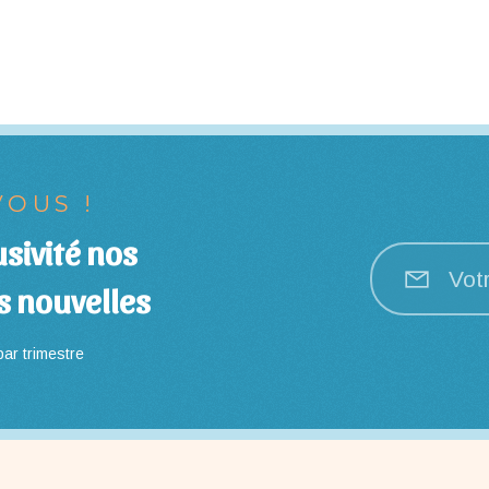
OUS !
sivité nos
Vot
s nouvelles
ar trimestre