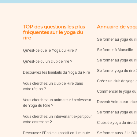
TOP des questions les plus
Annuaire de yoga
fréquentes sur le yoga du
rire
Se former au yoga du ri
Se former à Marseille
Qu'est-ce que le Yoga du Rire ?
Se former au yoga du ri
Qu'est-ce qu'un club de rire ?
Se former yoga du rire 
Découvrez les bienfaits du Yoga du Rire
Créez un club de yoga d
Vous cherchez un club de Rire dans
votre région ?
Commencer le yoga du r
Vous cherchez un animateur / professeur
Devenir Animateur-tric
de Yoga du Rire ?
Se former au yoga du r
Vous cherchez un intervenant expert pour
votre entreprise
?
Clubs de yoga du rire à 
Découvrez l'École du positif en 1 minute
Se former aussi à la R