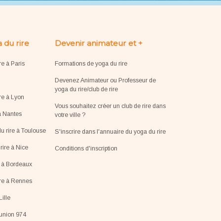
 du rire
Devenir animateur et +
re à Paris
Formations de yoga du rire
Devenez Animateur ou Professeur de
yoga du rire/club de rire
re à Lyon
Vous souhaitez créer un club de rire dans
à Nantes
votre ville ?
u rire à Toulouse
S'inscrire dans l'annuaire du yoga du rire
ire à Nice
Conditions d'inscription
e à Bordeaux
ire à Rennes
Lille
éunion 974