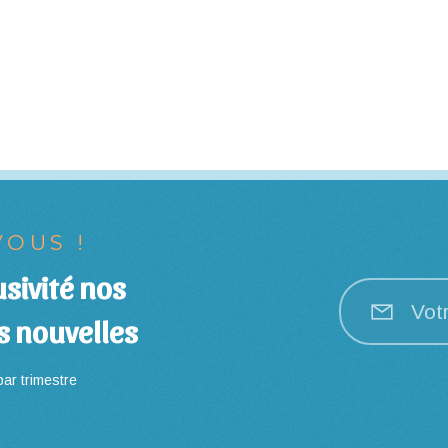
OUS !
sivité nos
Vot
s nouvelles
ar trimestre