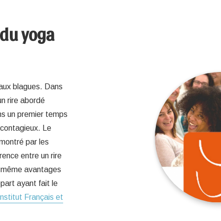
 du yoga
r aux blagues. Dans
un rire abordé
ns un premier temps
 contagieux. Le
émontré par les
rence entre un rire
les même avantages
art ayant fait le
Institut Français et