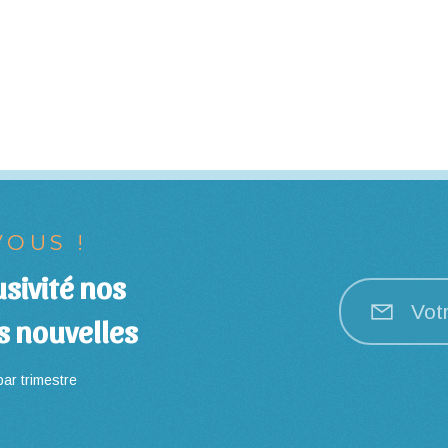
OUS !
sivité nos
Vot
s nouvelles
ar trimestre