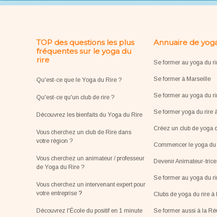
TOP des questions les plus
Annuaire de yoga
fréquentes sur le yoga du
rire
Se former au yoga du ri
Se former à Marseille
Qu'est-ce que le Yoga du Rire ?
Se former au yoga du ri
Qu'est-ce qu'un club de rire ?
Se former yoga du rire 
Découvrez les bienfaits du Yoga du Rire
Créez un club de yoga d
Vous cherchez un club de Rire dans
votre région ?
Commencer le yoga du r
Vous cherchez un animateur / professeur
Devenir Animateur-tric
de Yoga du Rire ?
Se former au yoga du r
Vous cherchez un intervenant expert pour
votre entreprise
?
Clubs de yoga du rire à 
Découvrez l'École du positif en 1 minute
Se former aussi à la R