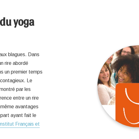
 du yoga
r aux blagues. Dans
un rire abordé
ns un premier temps
 contagieux. Le
émontré par les
rence entre un rire
les même avantages
art ayant fait le
Institut Français et