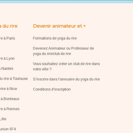
 du rire
Devenir animateur et +
re à Paris
Formations de yoga du rire
Devenez Animateur ou Professeur de
yoga du rire/club de rire
re à Lyon
Vous souhaitez créer un club de rire dans
à Nantes
votre ville ?
u rire à Toulouse
S'inscrire dans l'annuaire du yoga du rire
ire à Nice
Conditions d'inscription
e à Bordeaux
ire à Rennes
Lille
éunion 974