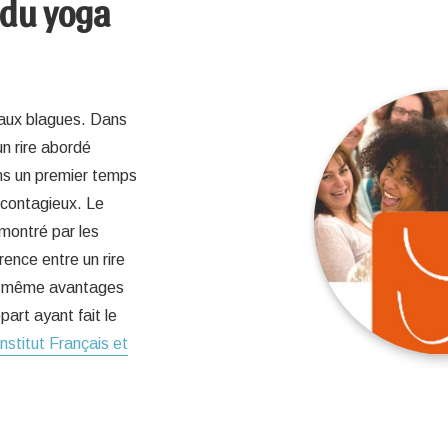
 du yoga
r aux blagues. Dans
un rire abordé
ns un premier temps
 contagieux. Le
émontré par les
rence entre un rire
les même avantages
art ayant fait le
Institut Français et