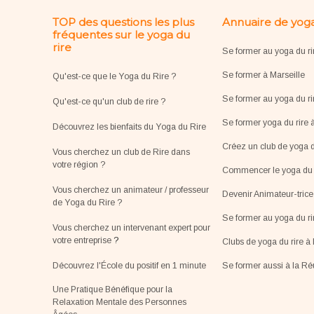
TOP des questions les plus
Annuaire de yoga
fréquentes sur le yoga du
rire
Se former au yoga du ri
Se former à Marseille
Qu'est-ce que le Yoga du Rire ?
Se former au yoga du ri
Qu'est-ce qu'un club de rire ?
Se former yoga du rire 
Découvrez les bienfaits du Yoga du Rire
Créez un club de yoga d
Vous cherchez un club de Rire dans
votre région ?
Commencer le yoga du r
Vous cherchez un animateur / professeur
Devenir Animateur-tric
de Yoga du Rire ?
Se former au yoga du r
Vous cherchez un intervenant expert pour
votre entreprise
?
Clubs de yoga du rire à 
Découvrez l'École du positif en 1 minute
Se former aussi à la R
Une Pratique Bénéfique pour la
Relaxation Mentale des Personnes