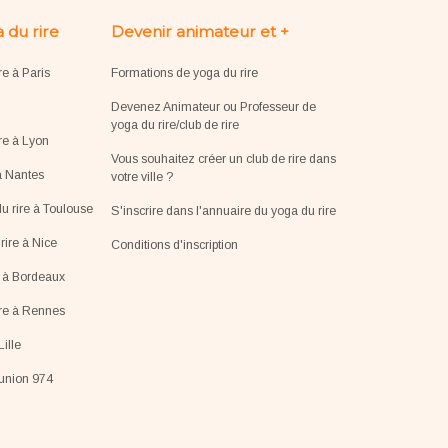
 du rire
Devenir animateur et +
re à Paris
Formations de yoga du rire
Devenez Animateur ou Professeur de
yoga du rire/club de rire
re à Lyon
Vous souhaitez créer un club de rire dans
à Nantes
votre ville ?
u rire à Toulouse
S'inscrire dans l'annuaire du yoga du rire
ire à Nice
Conditions d'inscription
e à Bordeaux
ire à Rennes
Lille
éunion 974