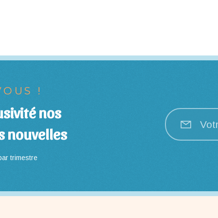
OUS !
sivité nos
Vot
s nouvelles
ar trimestre