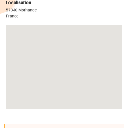
Localisation
57340 Morhange
France