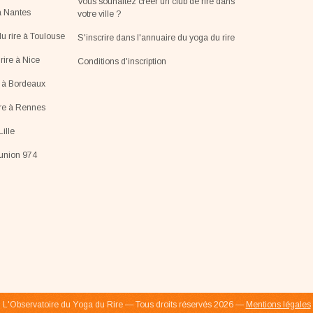
Vous souhaitez créer un club de rire dans
à Nantes
votre ville ?
u rire à Toulouse
S'inscrire dans l'annuaire du yoga du rire
ire à Nice
Conditions d'inscription
e à Bordeaux
ire à Rennes
Lille
éunion 974
L'Observatoire du Yoga du Rire — Tous droits réservés 2026 —
Mentions légales