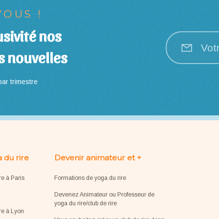
OUS !
sivité nos
Vot
s nouvelles
ar trimestre
 du rire
Devenir animateur et +
re à Paris
Formations de yoga du rire
Devenez Animateur ou Professeur de
yoga du rire/club de rire
re à Lyon