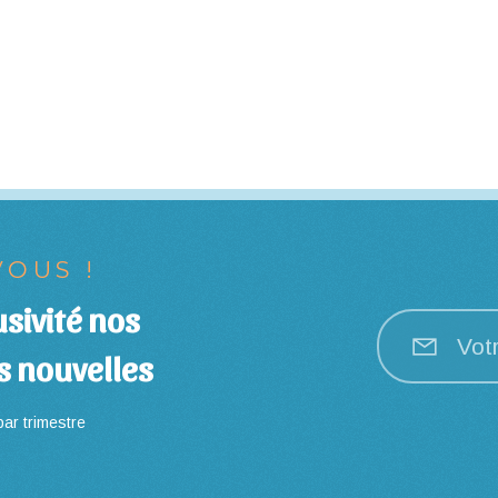
OUS !
sivité nos
Vot
s nouvelles
ar trimestre