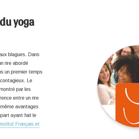
 du yoga
r aux blagues. Dans
un rire abordé
ns un premier temps
 contagieux. Le
émontré par les
rence entre un rire
les même avantages
art ayant fait le
Institut Français et