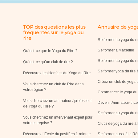
TOP des questions les plus
Annuaire de yoga
fréquentes sur le yoga du
rire
Se former au yoga du ri
Se former à Marseille
Qu'est-ce que le Yoga du Rire ?
Se former au yoga du ri
Qu'est-ce qu'un club de rire ?
Se former yoga du rire 
Découvrez les bienfaits du Yoga du Rire
Créez un club de yoga d
Vous cherchez un club de Rire dans
votre région ?
Commencer le yoga du r
Vous cherchez un animateur / professeur
Devenir Animateur-tric
de Yoga du Rire ?
Se former au yoga du r
Vous cherchez un intervenant expert pour
votre entreprise
?
Clubs de yoga du rire à 
Découvrez l'École du positif en 1 minute
Se former aussi à la R