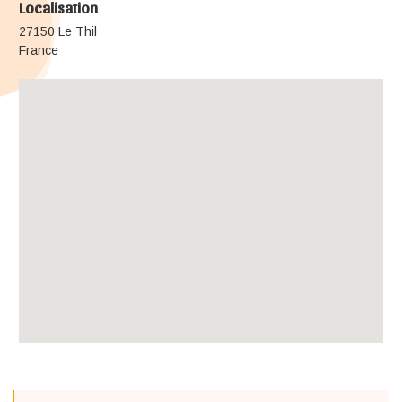
Localisation
27150 Le Thil
France