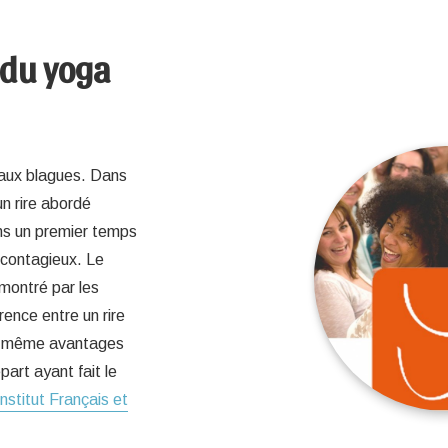
 du yoga
r aux blagues. Dans
un rire abordé
ns un premier temps
 contagieux. Le
émontré par les
rence entre un rire
les même avantages
art ayant fait le
Institut Français et