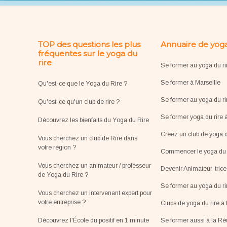
TOP des questions les plus
Annuaire de yoga
fréquentes sur le yoga du
rire
Se former au yoga du ri
Se former à Marseille
Qu'est-ce que le Yoga du Rire ?
Se former au yoga du ri
Qu'est-ce qu'un club de rire ?
Se former yoga du rire 
Découvrez les bienfaits du Yoga du Rire
Créez un club de yoga d
Vous cherchez un club de Rire dans
votre région ?
Commencer le yoga du r
Vous cherchez un animateur / professeur
Devenir Animateur-tric
de Yoga du Rire ?
Se former au yoga du r
Vous cherchez un intervenant expert pour
votre entreprise
?
Clubs de yoga du rire à 
Découvrez l'École du positif en 1 minute
Se former aussi à la R