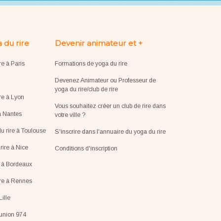
 du rire
Devenir animateur et +
re à Paris
Formations de yoga du rire
Devenez Animateur ou Professeur de
yoga du rire/club de rire
re à Lyon
Vous souhaitez créer un club de rire dans
à Nantes
votre ville ?
u rire à Toulouse
S'inscrire dans l'annuaire du yoga du rire
ire à Nice
Conditions d'inscription
e à Bordeaux
ire à Rennes
Lille
éunion 974