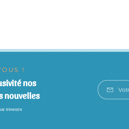
OUS !
sivité nos
Vot
s nouvelles
ar trimestre