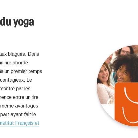
 du yoga
r aux blagues. Dans
un rire abordé
ns un premier temps
 contagieux. Le
émontré par les
rence entre un rire
les même avantages
art ayant fait le
Institut Français et