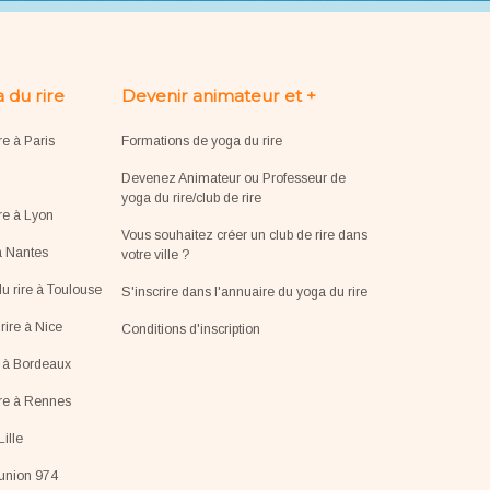
 du rire
Devenir animateur et +
re à Paris
Formations de yoga du rire
Devenez Animateur ou Professeur de
yoga du rire/club de rire
re à Lyon
Vous souhaitez créer un club de rire dans
à Nantes
votre ville ?
u rire à Toulouse
S'inscrire dans l'annuaire du yoga du rire
ire à Nice
Conditions d'inscription
e à Bordeaux
ire à Rennes
Lille
éunion 974