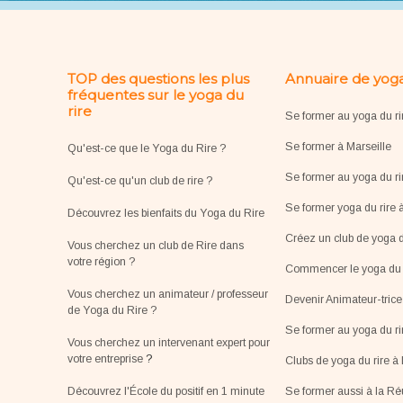
TOP des questions les plus
Annuaire de yoga
fréquentes sur le yoga du
rire
Se former au yoga du ri
Se former à Marseille
Qu'est-ce que le Yoga du Rire ?
Se former au yoga du ri
Qu'est-ce qu'un club de rire ?
Se former yoga du rire 
Découvrez les bienfaits du Yoga du Rire
Créez un club de yoga d
Vous cherchez un club de Rire dans
votre région ?
Commencer le yoga du r
Vous cherchez un animateur / professeur
Devenir Animateur-tric
de Yoga du Rire ?
Se former au yoga du r
Vous cherchez un intervenant expert pour
votre entreprise
?
Clubs de yoga du rire à 
Découvrez l'École du positif en 1 minute
Se former aussi à la R