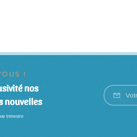
OUS !
sivité nos
Vot
s nouvelles
ar trimestre