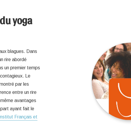
 du yoga
r aux blagues. Dans
un rire abordé
ns un premier temps
 contagieux. Le
émontré par les
rence entre un rire
les même avantages
art ayant fait le
Institut Français et