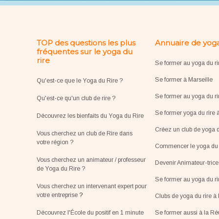
TOP des questions les plus
Annuaire de yoga
fréquentes sur le yoga du
rire
Se former au yoga du ri
Se former à Marseille
Qu'est-ce que le Yoga du Rire ?
Se former au yoga du ri
Qu'est-ce qu'un club de rire ?
Se former yoga du rire 
Découvrez les bienfaits du Yoga du Rire
Créez un club de yoga d
Vous cherchez un club de Rire dans
votre région ?
Commencer le yoga du r
Vous cherchez un animateur / professeur
Devenir Animateur-tric
de Yoga du Rire ?
Se former au yoga du r
Vous cherchez un intervenant expert pour
votre entreprise
?
Clubs de yoga du rire à 
Découvrez l'École du positif en 1 minute
Se former aussi à la R