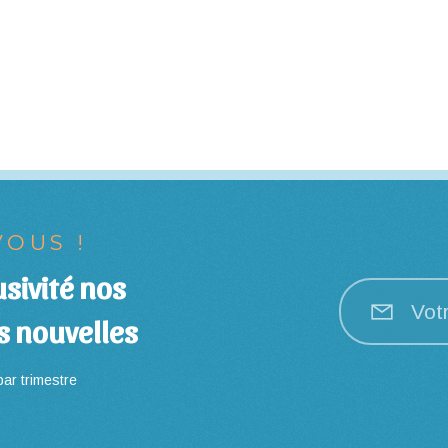
OUS !
sivité nos
Vot
s nouvelles
ar trimestre