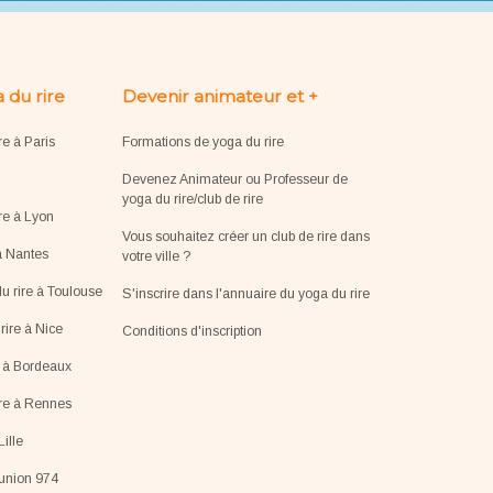
 du rire
Devenir animateur et +
re à Paris
Formations de yoga du rire
Devenez Animateur ou Professeur de
yoga du rire/club de rire
re à Lyon
Vous souhaitez créer un club de rire dans
à Nantes
votre ville ?
u rire à Toulouse
S'inscrire dans l'annuaire du yoga du rire
ire à Nice
Conditions d'inscription
e à Bordeaux
ire à Rennes
Lille
éunion 974