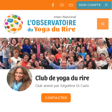
MON COMPTE
Club de yoga du rire
Club animé par Ségolène Di Carlo
CONTACTER