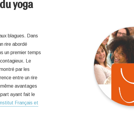
 du yoga
r aux blagues. Dans
un rire abordé
ns un premier temps
 contagieux. Le
émontré par les
rence entre un rire
les même avantages
art ayant fait le
Institut Français et