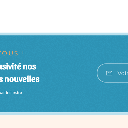
OUS !
sivité nos
Vot
s nouvelles
ar trimestre