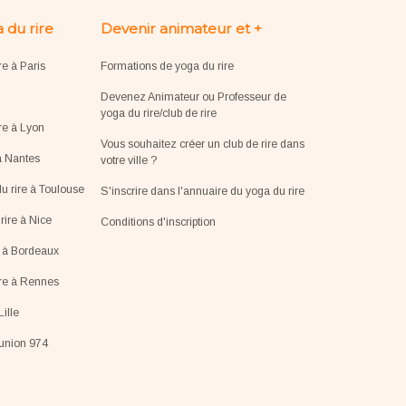
 du rire
Devenir animateur et +
re à Paris
Formations de yoga du rire
Devenez Animateur ou Professeur de
yoga du rire/club de rire
re à Lyon
Vous souhaitez créer un club de rire dans
à Nantes
votre ville ?
u rire à Toulouse
S'inscrire dans l'annuaire du yoga du rire
ire à Nice
Conditions d'inscription
e à Bordeaux
ire à Rennes
Lille
éunion 974