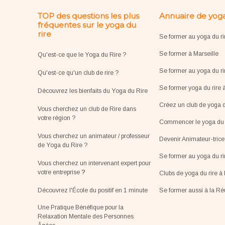
TOP des questions les plus
Annuaire de yoga
fréquentes sur le yoga du
rire
Se former au yoga du ri
Se former à Marseille
Qu'est-ce que le Yoga du Rire ?
Se former au yoga du ri
Qu'est-ce qu'un club de rire ?
Se former yoga du rire 
Découvrez les bienfaits du Yoga du Rire
Créez un club de yoga d
Vous cherchez un club de Rire dans
votre région ?
Commencer le yoga du r
Vous cherchez un animateur / professeur
Devenir Animateur-tric
de Yoga du Rire ?
Se former au yoga du r
Vous cherchez un intervenant expert pour
votre entreprise
?
Clubs de yoga du rire à 
Découvrez l'École du positif en 1 minute
Se former aussi à la R
Une Pratique Bénéfique pour la
Relaxation Mentale des Personnes