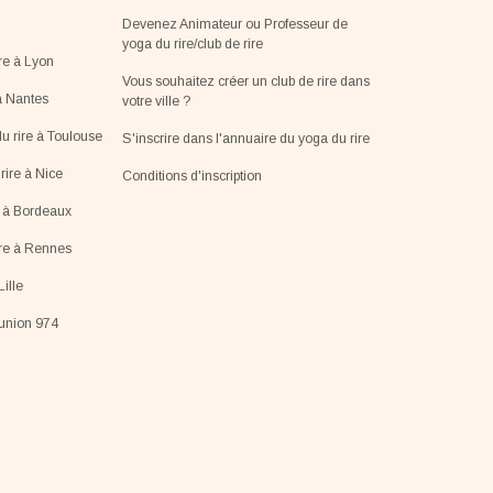
Devenez Animateur ou Professeur de
yoga du rire/club de rire
re à Lyon
Vous souhaitez créer un club de rire dans
à Nantes
votre ville ?
u rire à Toulouse
S'inscrire dans l'annuaire du yoga du rire
ire à Nice
Conditions d'inscription
e à Bordeaux
ire à Rennes
Lille
éunion 974