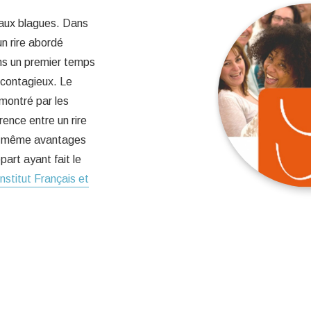
r aux blagues. Dans
un rire abordé
ns un premier temps
 contagieux. Le
émontré par les
rence entre un rire
les même avantages
art ayant fait le
Institut Français et