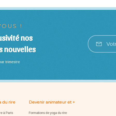
OUS !
sivité nos
Vot
s nouvelles
ar trimestre
 du rire
Devenir animateur et +
re à Paris
Formations de yoga du rire