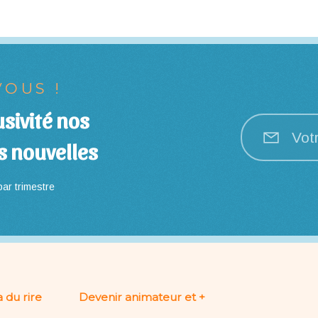
OUS !
sivité nos
Vot
s nouvelles
ar trimestre
 du rire
Devenir animateur et +