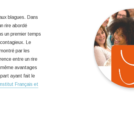
r aux blagues. Dans
un rire abordé
ns un premier temps
 contagieux. Le
émontré par les
rence entre un rire
les même avantages
art ayant fait le
Institut Français et