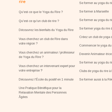
rire
Se former au yoga du ri
Se former à Marseille
Qu'est-ce que le Yoga du Rire ?
Se former au yoga du ri
Qu'est-ce qu'un club de rire ?
Se former yoga du rire 
Découvrez les bienfaits du Yoga du Rire
Créez un club de yoga d
Vous cherchez un club de Rire dans
votre région ?
Commencer le yoga du r
Vous cherchez un animateur / professeur
Devenir Animateur-tric
de Yoga du Rire ?
Se former au yoga du r
Vous cherchez un intervenant expert pour
votre entreprise
?
Clubs de yoga du rire à 
Découvrez l'École du positif en 1 minute
Se former aussi à la R
Une Pratique Bénéfique pour la
Relaxation Mentale des Personnes
Âgées