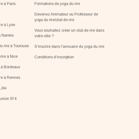
re à Paris
Formations de yoga du rire
Devenez Animateur ou Professeur de
yoga du rire/club de rire
re à Lyon
Vous souhaitez créer un club de rire dans
à Nantes
votre ville ?
u rire à Toulouse
S'inscrire dans l'annuaire du yoga du rire
ire à Nice
Conditions d'inscription
e à Bordeaux
ire à Rennes
Lille
éunion 974