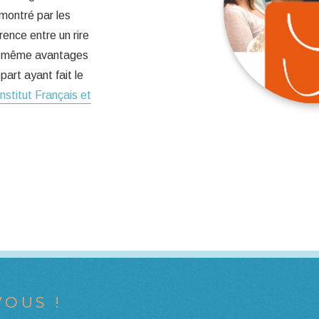
émontré par les
rence entre un rire
les même avantages
art ayant fait le
Institut Français et
OUS !