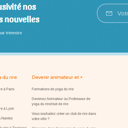
sivité nos
Vot
s nouvelles
ar trimestre
 du rire
Devenir animateur et +
re à Paris
Formations de yoga du rire
Devenez Animateur ou Professeur de
yoga du rire/club de rire
re à Lyon
Vous souhaitez créer un club de rire dans
à Nantes
votre ville ?