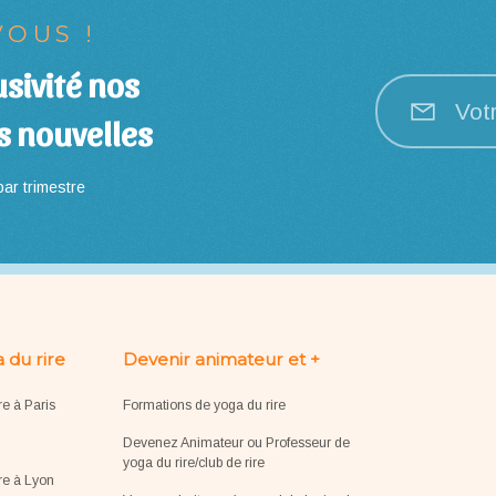
OUS !
sivité nos
Vot
s nouvelles
ar trimestre
 du rire
Devenir animateur et +
re à Paris
Formations de yoga du rire
Devenez Animateur ou Professeur de
yoga du rire/club de rire
re à Lyon