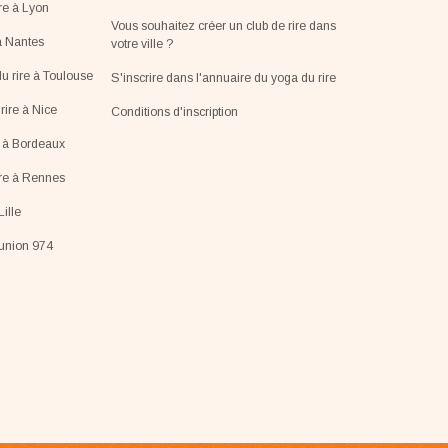
re à Lyon
Vous souhaitez créer un club de rire dans
à Nantes
votre ville ?
u rire à Toulouse
S'inscrire dans l'annuaire du yoga du rire
ire à Nice
Conditions d'inscription
e à Bordeaux
ire à Rennes
Lille
éunion 974