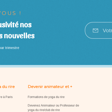
OUS !
sivité nos
Vot
s nouvelles
ar trimestre
 du rire
Devenir animateur et +
re à Paris
Formations de yoga du rire
Devenez Animateur ou Professeur de
yoga du rire/club de rire