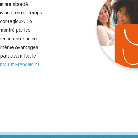
un rire abordé
ns un premier temps
 contagieux. Le
émontré par les
rence entre un rire
les même avantages
art ayant fait le
Institut Français et