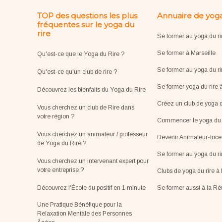
TOP des questions les plus
Annuaire de yoga
fréquentes sur le yoga du
rire
Se former au yoga du ri
Se former à Marseille
Qu'est-ce que le Yoga du Rire ?
Se former au yoga du ri
Qu'est-ce qu'un club de rire ?
Se former yoga du rire 
Découvrez les bienfaits du Yoga du Rire
Créez un club de yoga d
Vous cherchez un club de Rire dans
votre région ?
Commencer le yoga du r
Vous cherchez un animateur / professeur
Devenir Animateur-tric
de Yoga du Rire ?
Se former au yoga du r
Vous cherchez un intervenant expert pour
votre entreprise
?
Clubs de yoga du rire à 
Découvrez l'École du positif en 1 minute
Se former aussi à la R
Une Pratique Bénéfique pour la
Relaxation Mentale des Personnes