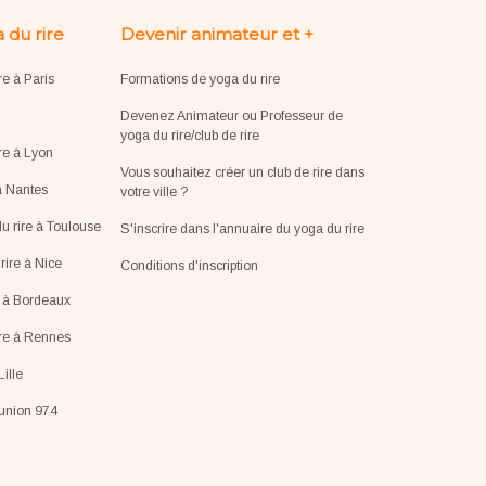
 du rire
Devenir animateur et +
re à Paris
Formations de yoga du rire
Devenez Animateur ou Professeur de
yoga du rire/club de rire
re à Lyon
Vous souhaitez créer un club de rire dans
à Nantes
votre ville ?
u rire à Toulouse
S'inscrire dans l'annuaire du yoga du rire
ire à Nice
Conditions d'inscription
e à Bordeaux
ire à Rennes
Lille
éunion 974