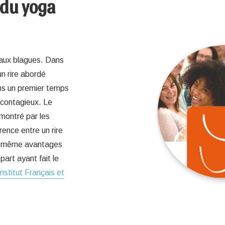
 du yoga
r aux blagues. Dans
un rire abordé
ns un premier temps
 contagieux. Le
émontré par les
rence entre un rire
les même avantages
art ayant fait le
Institut Français et