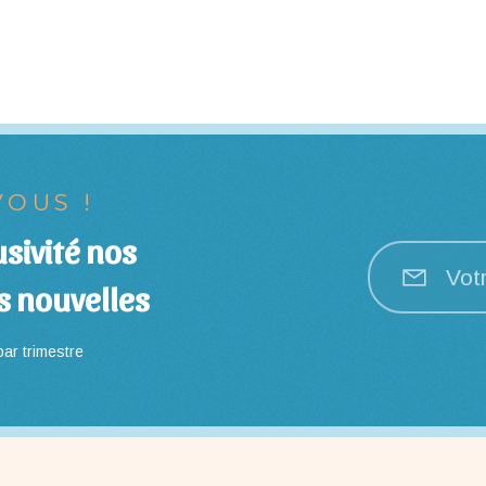
OUS !
sivité nos
Vot
s nouvelles
ar trimestre