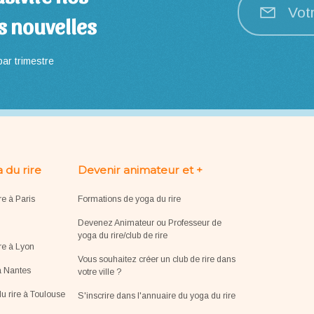
Vot
s nouvelles
ar trimestre
 du rire
Devenir animateur et +
re à Paris
Formations de yoga du rire
Devenez Animateur ou Professeur de
yoga du rire/club de rire
re à Lyon
Vous souhaitez créer un club de rire dans
à Nantes
votre ville ?
u rire à Toulouse
S'inscrire dans l'annuaire du yoga du rire