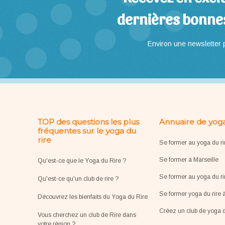
dernières bonne
Environ une newsletter p
TOP des questions les plus
Annuaire de yoga
fréquentes sur le yoga du
rire
Se former au yoga du ri
Se former à Marseille
Qu'est-ce que le Yoga du Rire ?
Se former au yoga du ri
Qu'est-ce qu'un club de rire ?
Se former yoga du rire 
Découvrez les bienfaits du Yoga du Rire
Créez un club de yoga d
Vous cherchez un club de Rire dans
votre région ?