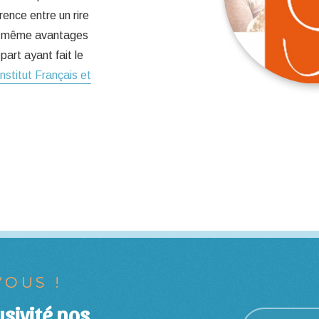
rence entre un rire
les même avantages
art ayant fait le
Institut Français et
OUS !
sivité nos