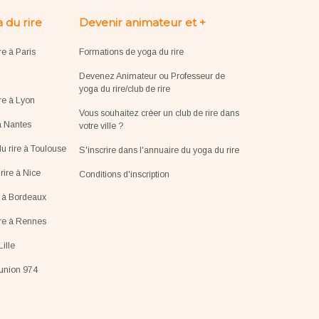
 du rire
Devenir animateur et +
re à Paris
Formations de yoga du rire
Devenez Animateur ou Professeur de
yoga du rire/club de rire
re à Lyon
Vous souhaitez créer un club de rire dans
à Nantes
votre ville ?
u rire à Toulouse
S'inscrire dans l'annuaire du yoga du rire
ire à Nice
Conditions d'inscription
e à Bordeaux
ire à Rennes
Lille
éunion 974