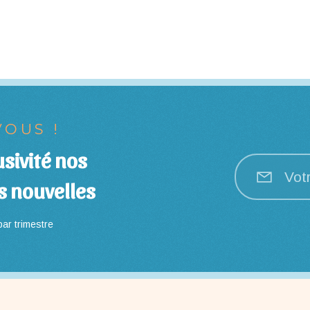
OUS !
sivité nos
Vot
s nouvelles
ar trimestre