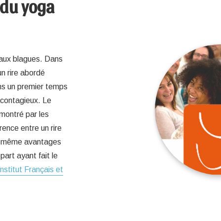
 du yoga
r aux blagues. Dans
un rire abordé
ns un premier temps
 contagieux. Le
émontré par les
rence entre un rire
les même avantages
art ayant fait le
Institut Français et