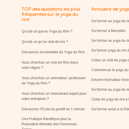
TOP des questions les plus
Annuaire de yoga
fréquentes sur le yoga du
rire
Se former au yoga du ri
Se former à Marseille
Qu'est-ce que le Yoga du Rire ?
Se former au yoga du ri
Qu'est-ce qu'un club de rire ?
Se former yoga du rire 
Découvrez les bienfaits du Yoga du Rire
Créez un club de yoga d
Vous cherchez un club de Rire dans
votre région ?
Commencer le yoga du r
Vous cherchez un animateur / professeur
Devenir Animateur-tric
de Yoga du Rire ?
Se former au yoga du r
Vous cherchez un intervenant expert pour
votre entreprise
?
Clubs de yoga du rire à 
Découvrez l'École du positif en 1 minute
Se former aussi à la R
Une Pratique Bénéfique pour la
Relaxation Mentale des Personnes