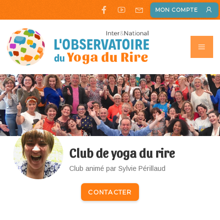
MON COMPTE
Club de yoga du rire
Club animé par Sylvie Périllaud
CONTACTER