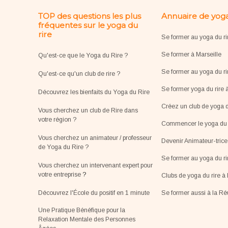
TOP des questions les plus
Annuaire de yoga
fréquentes sur le yoga du
rire
Se former au yoga du ri
Se former à Marseille
Qu'est-ce que le Yoga du Rire ?
Se former au yoga du ri
Qu'est-ce qu'un club de rire ?
Se former yoga du rire 
Découvrez les bienfaits du Yoga du Rire
Créez un club de yoga d
Vous cherchez un club de Rire dans
votre région ?
Commencer le yoga du r
Vous cherchez un animateur / professeur
Devenir Animateur-tric
de Yoga du Rire ?
Se former au yoga du r
Vous cherchez un intervenant expert pour
votre entreprise
?
Clubs de yoga du rire à 
Découvrez l'École du positif en 1 minute
Se former aussi à la R
Une Pratique Bénéfique pour la
Relaxation Mentale des Personnes