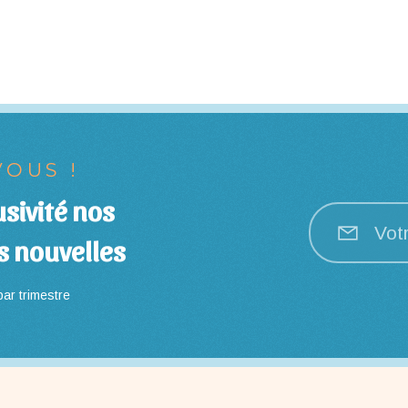
OUS !
sivité nos
Vot
s nouvelles
ar trimestre