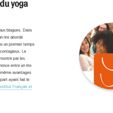
 du yoga
r aux blagues. Dans
un rire abordé
ns un premier temps
 contagieux. Le
émontré par les
rence entre un rire
les même avantages
art ayant fait le
Institut Français et