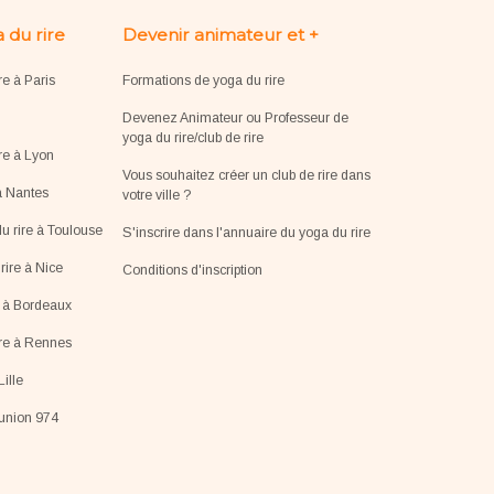
 du rire
Devenir animateur et +
re à Paris
Formations de yoga du rire
Devenez Animateur ou Professeur de
yoga du rire/club de rire
re à Lyon
Vous souhaitez créer un club de rire dans
à Nantes
votre ville ?
u rire à Toulouse
S'inscrire dans l'annuaire du yoga du rire
ire à Nice
Conditions d'inscription
e à Bordeaux
ire à Rennes
Lille
éunion 974