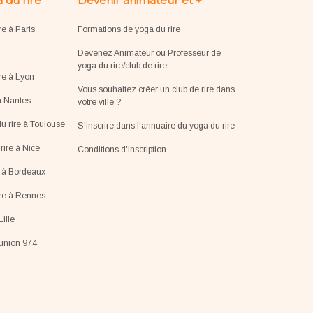
 du rire
Devenir animateur et +
re à Paris
Formations de yoga du rire
Devenez Animateur ou Professeur de
yoga du rire/club de rire
re à Lyon
Vous souhaitez créer un club de rire dans
à Nantes
votre ville ?
u rire à Toulouse
S'inscrire dans l'annuaire du yoga du rire
ire à Nice
Conditions d'inscription
e à Bordeaux
ire à Rennes
Lille
éunion 974