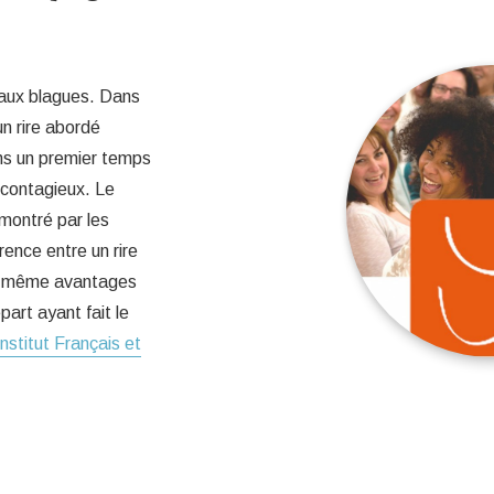
r aux blagues. Dans
un rire abordé
ns un premier temps
 contagieux. Le
émontré par les
rence entre un rire
les même avantages
art ayant fait le
Institut Français et