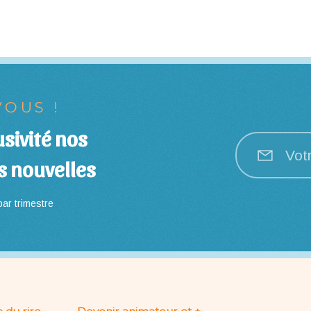
OUS !
sivité nos
Vot
s nouvelles
ar trimestre