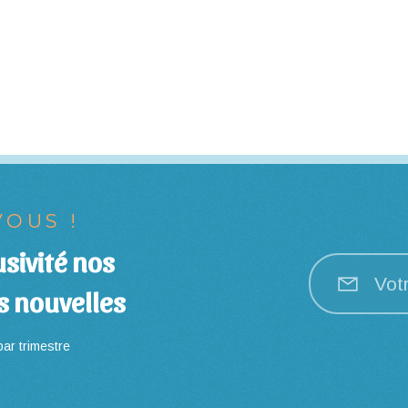
OUS !
sivité nos
Vot
s nouvelles
ar trimestre