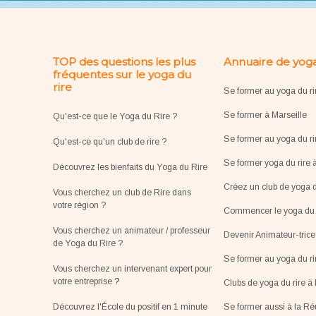
TOP des questions les plus
Annuaire de yoga
fréquentes sur le yoga du
rire
Se former au yoga du ri
Se former à Marseille
Qu'est-ce que le Yoga du Rire ?
Se former au yoga du ri
Qu'est-ce qu'un club de rire ?
Se former yoga du rire 
Découvrez les bienfaits du Yoga du Rire
Créez un club de yoga d
Vous cherchez un club de Rire dans
votre région ?
Commencer le yoga du r
Vous cherchez un animateur / professeur
Devenir Animateur-tric
de Yoga du Rire ?
Se former au yoga du r
Vous cherchez un intervenant expert pour
votre entreprise
?
Clubs de yoga du rire à 
Découvrez l'École du positif en 1 minute
Se former aussi à la R