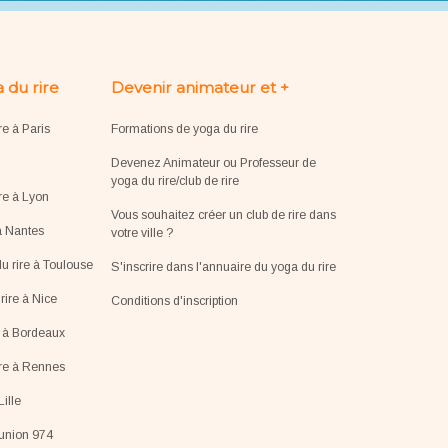
 du rire
Devenir animateur et +
re à Paris
Formations de yoga du rire
Devenez Animateur ou Professeur de
yoga du rire/club de rire
re à Lyon
Vous souhaitez créer un club de rire dans
à Nantes
votre ville ?
u rire à Toulouse
S'inscrire dans l'annuaire du yoga du rire
ire à Nice
Conditions d'inscription
e à Bordeaux
ire à Rennes
Lille
éunion 974