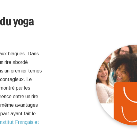
 du yoga
r aux blagues. Dans
un rire abordé
ns un premier temps
 contagieux. Le
émontré par les
rence entre un rire
les même avantages
art ayant fait le
Institut Français et