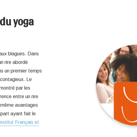
 du yoga
r aux blagues. Dans
un rire abordé
ns un premier temps
 contagieux. Le
émontré par les
rence entre un rire
les même avantages
art ayant fait le
Institut Français et