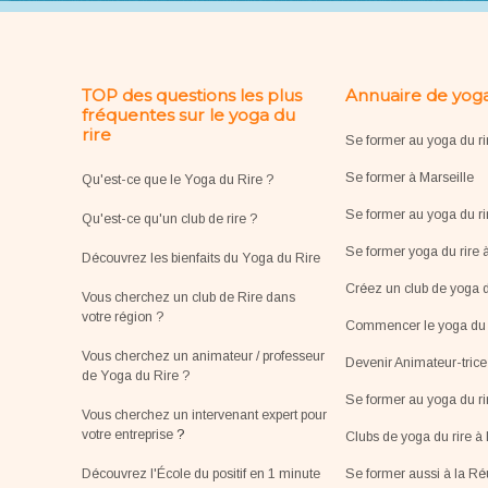
TOP des questions les plus
Annuaire de yoga
fréquentes sur le yoga du
rire
Se former au yoga du ri
Se former à Marseille
Qu'est-ce que le Yoga du Rire ?
Se former au yoga du ri
Qu'est-ce qu'un club de rire ?
Se former yoga du rire 
Découvrez les bienfaits du Yoga du Rire
Créez un club de yoga d
Vous cherchez un club de Rire dans
votre région ?
Commencer le yoga du r
Vous cherchez un animateur / professeur
Devenir Animateur-tric
de Yoga du Rire ?
Se former au yoga du r
Vous cherchez un intervenant expert pour
votre entreprise
?
Clubs de yoga du rire à 
Découvrez l'École du positif en 1 minute
Se former aussi à la R