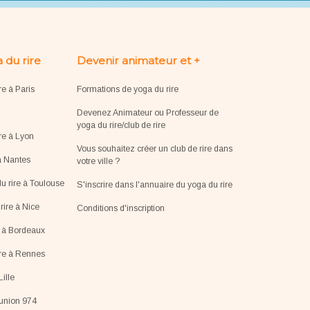
 du rire
Devenir animateur et +
re à Paris
Formations de yoga du rire
Devenez Animateur ou Professeur de
yoga du rire/club de rire
re à Lyon
Vous souhaitez créer un club de rire dans
à Nantes
votre ville ?
u rire à Toulouse
S'inscrire dans l'annuaire du yoga du rire
ire à Nice
Conditions d'inscription
e à Bordeaux
ire à Rennes
Lille
éunion 974