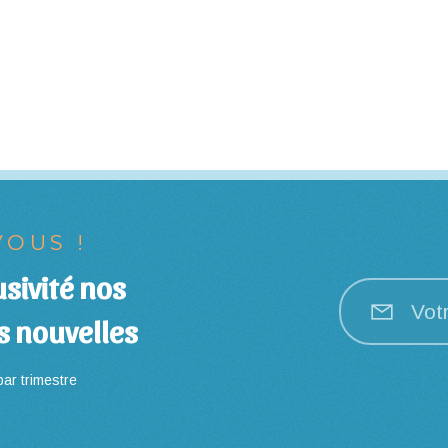
OUS !
sivité nos
Vot
s nouvelles
ar trimestre