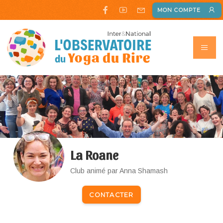
MON COMPTE
La Roane
Club animé par Anna Shamash
CONTACTER