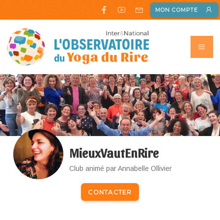
MON COMPTE
MieuxVautEnRire
Club animé par Annabelle Ollivier
CONTACTER