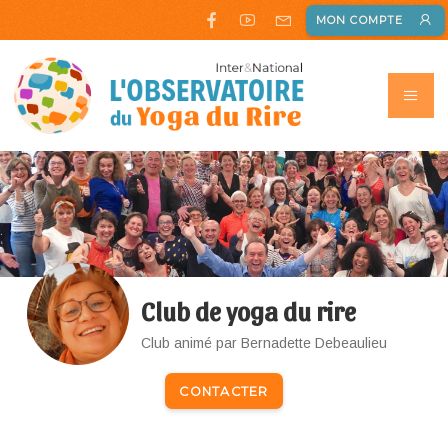
MON COMPTE
Club de yoga du rire
Club animé par Bernadette Debeaulieu
CONTACTER