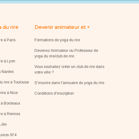
 du rire
Devenir animateur et +
re à Paris
Formations de yoga du rire
Devenez Animateur ou Professeur de
yoga du rire/club de rire
re à Lyon
Vous souhaitez créer un club de rire dans
à Nantes
votre ville ?
u rire à Toulouse
S'inscrire dans l'annuaire du yoga du rire
ire à Nice
Conditions d'inscription
e à Bordeaux
ire à Rennes
Lille
éunion 974