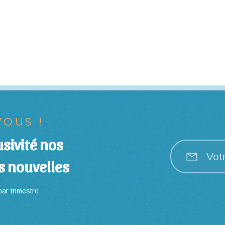
OUS !
sivité nos
Vot
s nouvelles
ar trimestre