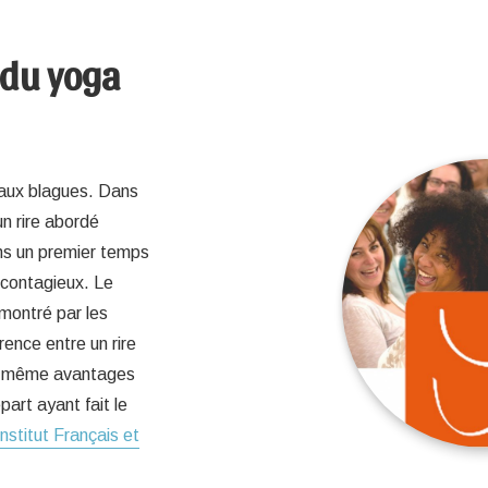
 du yoga
r aux blagues. Dans
un rire abordé
ns un premier temps
 contagieux. Le
émontré par les
rence entre un rire
les même avantages
art ayant fait le
Institut Français et