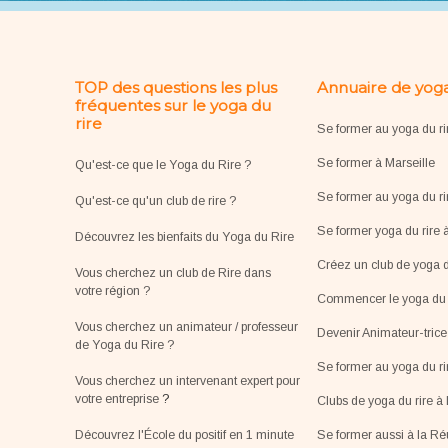
TOP des questions les plus
Annuaire de yoga
fréquentes sur le yoga du
rire
Se former au yoga du ri
Se former à Marseille
Qu'est-ce que le Yoga du Rire ?
Se former au yoga du ri
Qu'est-ce qu'un club de rire ?
Se former yoga du rire 
Découvrez les bienfaits du Yoga du Rire
Créez un club de yoga d
Vous cherchez un club de Rire dans
votre région ?
Commencer le yoga du r
Vous cherchez un animateur / professeur
Devenir Animateur-tric
de Yoga du Rire ?
Se former au yoga du r
Vous cherchez un intervenant expert pour
votre entreprise
?
Clubs de yoga du rire à 
Découvrez l'École du positif en 1 minute
Se former aussi à la R