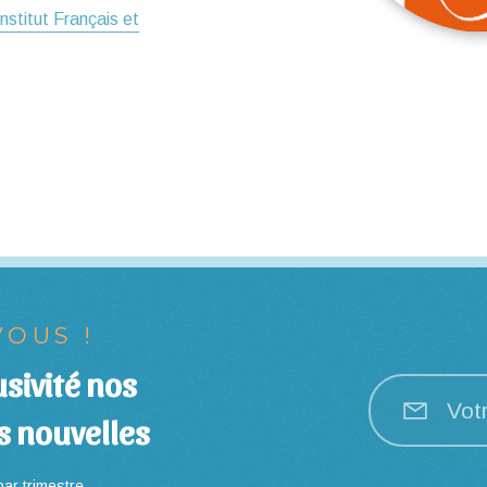
Institut Français et
OUS !
sivité nos
Vot
s nouvelles
ar trimestre