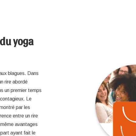
 du yoga
r aux blagues. Dans
un rire abordé
ns un premier temps
 contagieux. Le
émontré par les
rence entre un rire
les même avantages
art ayant fait le