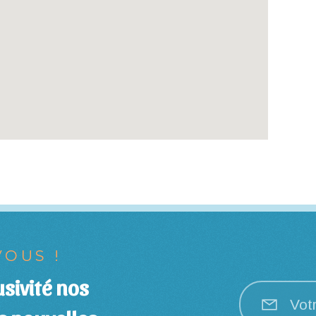
OUS !
sivité nos
Vot