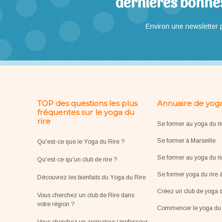
dernières bonne
Environ une newsletter p
TOP des questions les plus
Annuaire de yoga
fréquentes sur le yoga du
rire
Se former au yoga du ri
Se former à Marseille
Qu'est-ce que le Yoga du Rire ?
Se former au yoga du ri
Qu'est-ce qu'un club de rire ?
Se former yoga du rire 
Découvrez les bienfaits du Yoga du Rire
Créez un club de yoga d
Vous cherchez un club de Rire dans
votre région ?
Commencer le yoga du r
Vous cherchez un animateur / professeur