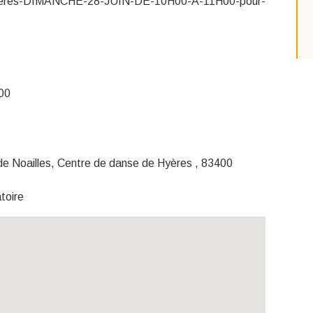
Hyeres-DIMANCHE-28-JUIN-DE-10H00-A-11H00-pour-
:00
de Noailles, Centre de danse de Hyères , 83400
toire