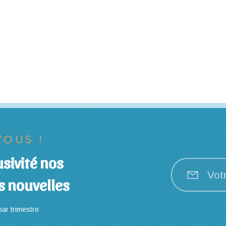
OUS !
sivité nos
Vot
s nouvelles
ar trimestre