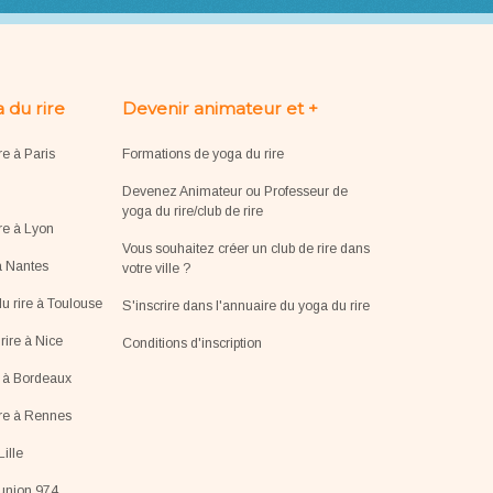
 du rire
Devenir animateur et +
re à Paris
Formations de yoga du rire
Devenez Animateur ou Professeur de
yoga du rire/club de rire
re à Lyon
Vous souhaitez créer un club de rire dans
à Nantes
votre ville ?
u rire à Toulouse
S'inscrire dans l'annuaire du yoga du rire
ire à Nice
Conditions d'inscription
e à Bordeaux
ire à Rennes
Lille
éunion 974