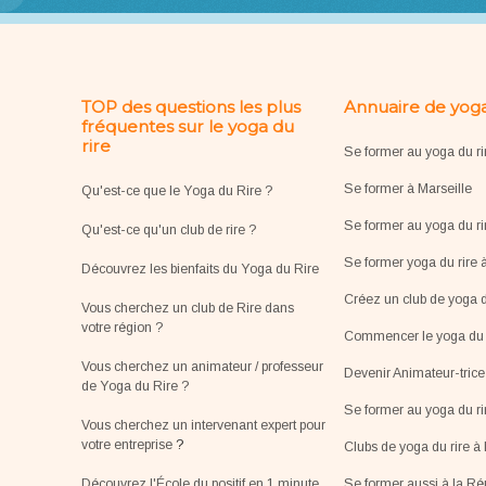
TOP des questions les plus
Annuaire de yoga
fréquentes sur le yoga du
rire
Se former au yoga du ri
Se former à Marseille
Qu'est-ce que le Yoga du Rire ?
Se former au yoga du ri
Qu'est-ce qu'un club de rire ?
Se former yoga du rire 
Découvrez les bienfaits du Yoga du Rire
Créez un club de yoga d
Vous cherchez un club de Rire dans
votre région ?
Commencer le yoga du r
Vous cherchez un animateur / professeur
Devenir Animateur-tric
de Yoga du Rire ?
Se former au yoga du r
Vous cherchez un intervenant expert pour
votre entreprise
?
Clubs de yoga du rire à 
Découvrez l'École du positif en 1 minute
Se former aussi à la R