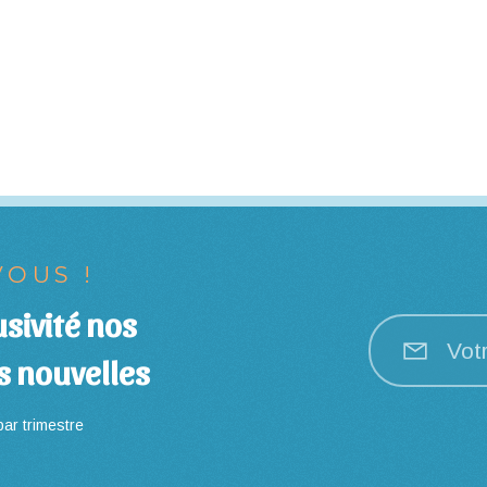
OUS !
sivité nos
Vot
s nouvelles
ar trimestre