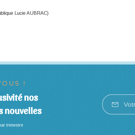
publique Lucie AUBRAC)
OUS !
sivité nos
Vot
s nouvelles
ar trimestre