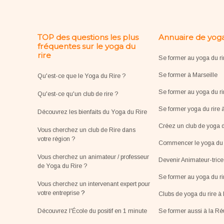
TOP des questions les plus
Annuaire de yoga
fréquentes sur le yoga du
rire
Se former au yoga du ri
Se former à Marseille
Qu'est-ce que le Yoga du Rire ?
Se former au yoga du ri
Qu'est-ce qu'un club de rire ?
Se former yoga du rire 
Découvrez les bienfaits du Yoga du Rire
Créez un club de yoga d
Vous cherchez un club de Rire dans
votre région ?
Commencer le yoga du r
Vous cherchez un animateur / professeur
Devenir Animateur-tric
de Yoga du Rire ?
Se former au yoga du r
Vous cherchez un intervenant expert pour
votre entreprise
?
Clubs de yoga du rire à 
Découvrez l'École du positif en 1 minute
Se former aussi à la R