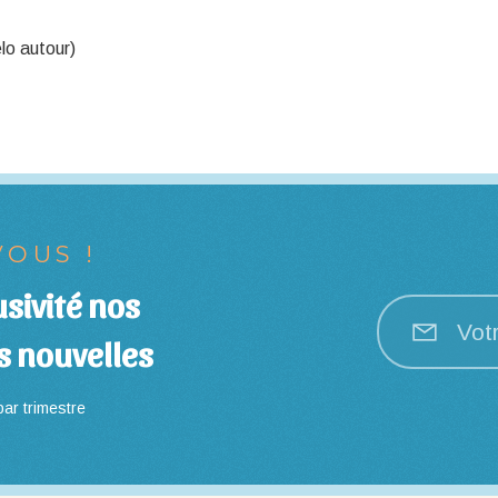
lo autour)
OUS !
sivité nos
Vot
s nouvelles
ar trimestre