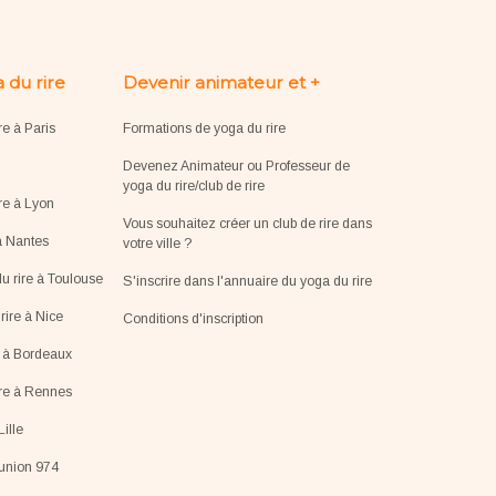
 du rire
Devenir animateur et +
re à Paris
Formations de yoga du rire
Devenez Animateur ou Professeur de
yoga du rire/club de rire
re à Lyon
Vous souhaitez créer un club de rire dans
à Nantes
votre ville ?
u rire à Toulouse
S'inscrire dans l'annuaire du yoga du rire
ire à Nice
Conditions d'inscription
e à Bordeaux
ire à Rennes
Lille
éunion 974