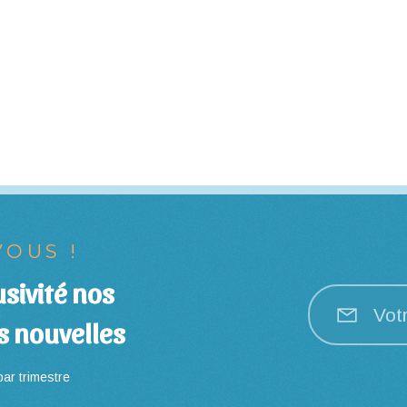
OUS !
sivité nos
Vot
s nouvelles
ar trimestre