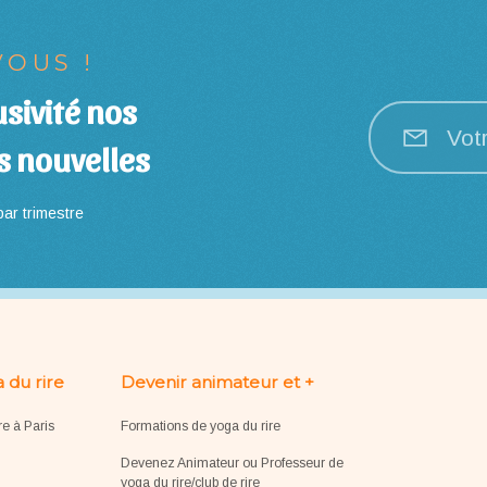
OUS !
sivité nos
Vot
s nouvelles
ar trimestre
 du rire
Devenir animateur et +
re à Paris
Formations de yoga du rire
Devenez Animateur ou Professeur de
yoga du rire/club de rire