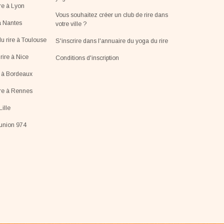
re à Lyon
Vous souhaitez créer un club de rire dans
à Nantes
votre ville ?
u rire à Toulouse
S'inscrire dans l'annuaire du yoga du rire
ire à Nice
Conditions d'inscription
e à Bordeaux
ire à Rennes
Lille
éunion 974