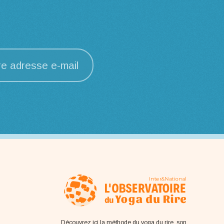
re adresse e-mail
Découvrez ici la méthode du yoga du rire, son