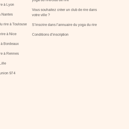
yoga du rire/club de rire
re à Lyon
Vous souhaitez créer un club de rire dans
à Nantes
votre ville ?
u rire à Toulouse
S'inscrire dans l'annuaire du yoga du rire
ire à Nice
Conditions d'inscription
e à Bordeaux
ire à Rennes
Lille
éunion 974