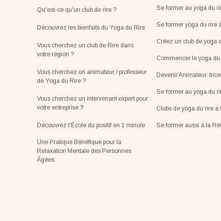
Se former au yoga du ri
Qu'est-ce qu'un club de rire ?
Se former yoga du rire 
Découvrez les bienfaits du Yoga du Rire
Créez un club de yoga d
Vous cherchez un club de Rire dans
votre région ?
Commencer le yoga du r
Vous cherchez un animateur / professeur
Devenir Animateur-tric
de Yoga du Rire ?
Se former au yoga du r
Vous cherchez un intervenant expert pour
votre entreprise
?
Clubs de yoga du rire à 
Découvrez l'École du positif en 1 minute
Se former aussi à la R
Une Pratique Bénéfique pour la
Relaxation Mentale des Personnes
Âgées