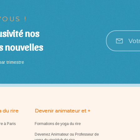
OUS !
sivité nos
Vot
s nouvelles
ar trimestre
 du rire
Devenir animateur et +
re à Paris
Formations de yoga du rire
Devenez Animateur ou Professeur de